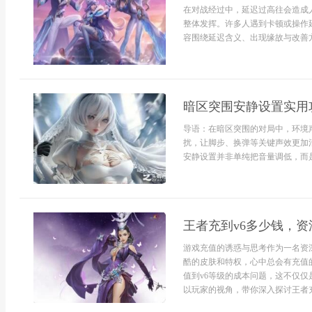
在对战经过中，延迟过高往会造成
整体发挥。许多人遇到卡顿或操作
容围绕延迟含义、出现缘故与改善方
暗区突围安静设置实用
导语：在暗区突围的对局中，环境
扰，让脚步、换弹等关键声效更加
安静设置并非单纯把音量调低，而是
王者充到v6多少钱，
游戏充值的诱惑与思考作为一名资
酷的皮肤和特权，心中总会有充值
值到v6等级的成本问题，这不仅
以玩家的视角，带你深入探讨王者充到