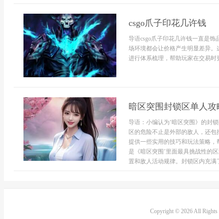
csgo爪子印花几许钱
导语csgo爪子印花几许钱一直是
场环境都会让价格产生明显差异。
进行体系梳理，帮助玩家在交易时更
暗区突围封锁区单人攻
导语：小编认为‘暗区突围》的封
区的危险不止是外部的敌人，还包
提供一些实用的技巧和玩法策略，
是《暗区突围’里面最具挑战性的
置和敌人活动规律。封锁区内充满了
Copyright © 2026 All Right