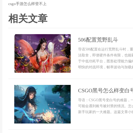
csgo手游怎么样登不上
相关文章
506配置荒野乱斗
导语506配置在运行荒野乱斗时
法取舍，即便硬件条件有限，也能获
于中低功耗平台，图形处理能力偏
明快的对战环境，帧率波动与加载效
CSGO黑号怎么样变白
导语：CSGO黑号变白号的难题
可能会遇到账号被封禁的情况。怎
新手玩家的一大难题。这篇文章小编