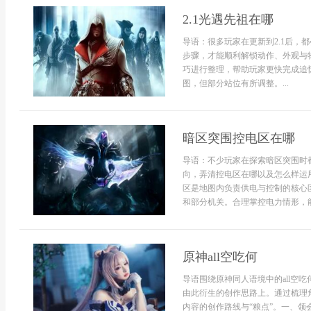
2.1光遇先祖在哪
导语：很多玩家在更新到2.1后，
步骤，才能顺利解锁动作、外观与物
巧进行整理，帮助玩家更快完成追忆
图，但部分站位有所调整。...
暗区突围控电区在哪
导语：不少玩家在探索暗区突围时
向，弄清控电区在哪以及怎么样运
区是地图内负责供电与控制的核心
和部分机关。合理掌控电力情形，能
原神all空吃何
导语围绕原神同人语境中的all空
由此衍生的创作思路上。通过梳理角
内容的创作路线与“粮点”。一、领会a