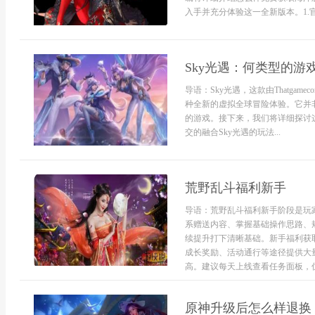
入手并充分体验这一全新版本。1.官
Sky光遇：何类型的游
导语：Sky光遇，这款由Thatga
种全新的虚拟全球冒险体验。它并
的游戏。接下来，我们将详细探讨
交的融合Sky光遇的玩法...
荒野乱斗福利新手
导语：荒野乱斗福利新手阶段是玩
系赠送内容、掌握基础操作思路、
续提升打下清晰基础。新手福利获
成长奖励、活动通行等途径提供大
高。建议每天上线查看任务面板，优先
原神升级后怎么样退换