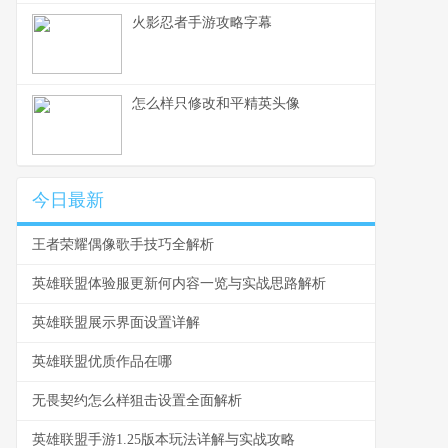
火影忍者手游攻略字幕
怎么样只修改和平精英头像
今日最新
王者荣耀偶像歌手技巧全解析
英雄联盟体验服更新何内容一览与实战思路解析
英雄联盟展示界面设置详解
英雄联盟优质作品在哪
无畏契约怎么样狙击设置全面解析
英雄联盟手游1.25版本玩法详解与实战攻略