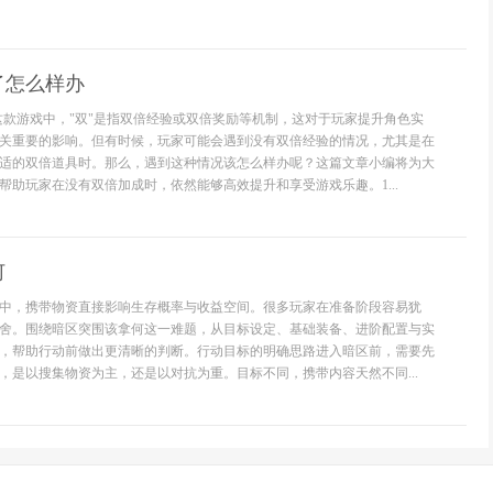
了怎么样办
这款游戏中，"双"是指双倍经验或双倍奖励等机制，这对于玩家提升角色实
关重要的影响。但有时候，玩家可能会遇到没有双倍经验的情况，尤其是在
适的双倍道具时。那么，遇到这种情况该怎么样办呢？这篇文章小编将为大
帮助玩家在没有双倍加成时，依然能够高效提升和享受游戏乐趣。1...
何
中，携带物资直接影响生存概率与收益空间。很多玩家在准备阶段容易犹
舍。围绕暗区突围该拿何这一难题，从目标设定、基础装备、进阶配置与实
，帮助行动前做出更清晰的判断。行动目标的明确思路进入暗区前，需要先
，是以搜集物资为主，还是以对抗为重。目标不同，携带内容天然不同...