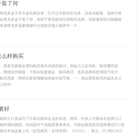
子装了何
维克多盒子常引发玩家好奇，它不仅关联特定任务，还牵动探索、选择与奖
会维克多盒子装了何，有助于更高效地完成相关流程，也能避免错过隐藏收
来源维克多是蒙德城中出现的关键人物其中一个...
怎么样购买
，很多玩家都会遇到购买相关内容的疑问，例如入口在何处、能买哪些道
。围绕这些难题，下面从制度领会、购买路径、道具选择和使用技巧等方
购买思路，帮助玩家更顺畅地体验对战节奏。一、领会团竞购买的诚实含义
的对...
何者好
戏和云计算成为了许多玩家和企业的首选。然而，许多人可能会在选择云计
验时感到困惑。特别是对于游戏爱慕者来说，可能会疑惑是否选择通过EC2进
接在本地设备上玩《反恐精英：全球攻势》（CSGO）。那么，EC2和CSGO