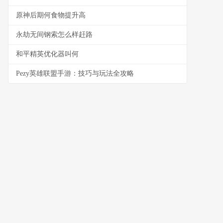
原神后期何食物提升高
永劫无间钢索怎么样赶路
和平精英优化器叫何
Pezy英雄联盟手游：技巧与玩法全攻略