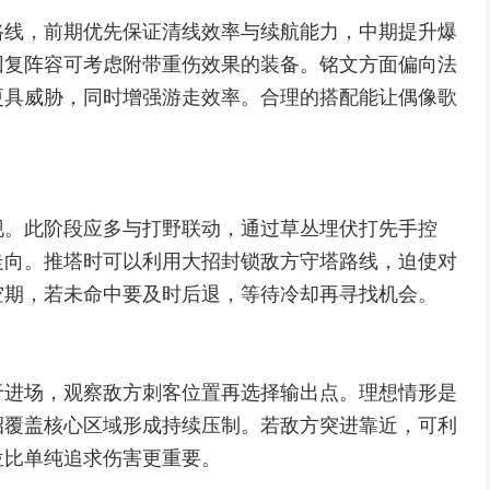
路线，前期优先保证清线效率与续航能力，中期提升爆
回复阵容可考虑附带重伤效果的装备。铭文方面偏向法
更具威胁，同时增强游走效率。合理的搭配能让偶像歌
现。此阶段应多与打野联动，通过草丛埋伏打先手控
走向。推塔时可以利用大招封锁敌方守塔路线，迫使对
空期，若未命中要及时后退，等待冷却再寻找机会。
于进场，观察敌方刺客位置再选择输出点。理想情形是
招覆盖核心区域形成持续压制。若敌方突进靠近，可利
位比单纯追求伤害更重要。