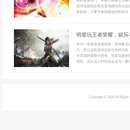
择的重要技巧，掌握它能够让玩家
原理连跳指在角色落地瞬间再次起
承机制，只要节奏和路线控制得当，
明星玩王者荣耀，娱乐
身为一名资深游戏玩家，我亲眼见
入，更让这款游戏绽放出别样光彩
分享我的观察与思考。明星玩家的
绩时，或许没人料到这会成为一股潮
Copyright © 2026 All Right