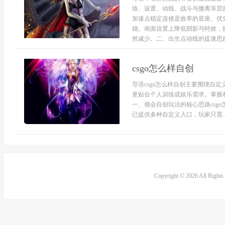
络、设置、动线、战斗与撤离等层
加速点稳定连接是效率的底座。优
稳。画面设置上降低阴影与特效，
然减少。二、出生点动线的提速思路进
csgo怎么样自创
导语csgo怎么样自创主要围绕自
更贴合个人训练或娱乐需求。掌握
一、领会自创玩法的核心思路csg
已提供多种自定义入口，玩家只需..
Copyright © 2026 All Right