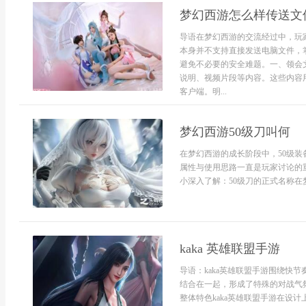
梦幻西游怎么样传送文
导语在梦幻西游的交流经过中，玩
本身并不支持直接发送电脑文件，
避免不必要的安全难题。一、领会
说明、视频片段等内容。这些内容
客户端。明...
梦幻西游50级刀叫何
在梦幻西游的成长阶段中，50级
属性与使用思路一直是玩家讨论的
小深入了解：50级刀的正式名称在梦
kaka 英雄联盟手游
导语：kaka英雄联盟手游围绕快
结合在一起，形成了特殊的对战气
整体特色kaka英雄联盟手游在设