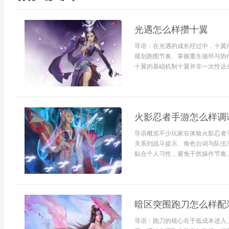
光遇怎么样攒十翼
导语：在光遇的成长经过中，十翼
规划跑图节奏、掌握重生循环与协
十翼的基础机制十翼并非一次性达成，
火影忍者手游怎么样调
导语概览不少玩家在体验火影忍者
关系到战斗提示、角色台词与队伍
贴合个人习性，避免干扰操作节奏。
暗区突围跑刀怎么样配
导语：跑刀的核心在于低成本进入