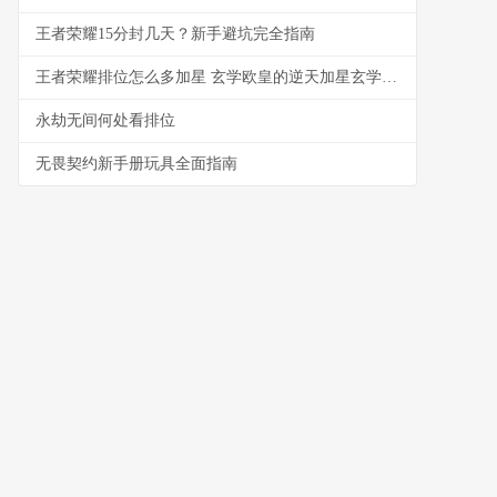
王者荣耀15分封几天？新手避坑完全指南
王者荣耀排位怎么多加星 玄学欧皇的逆天加星玄学揭秘
永劫无间何处看排位
无畏契约新手册玩具全面指南