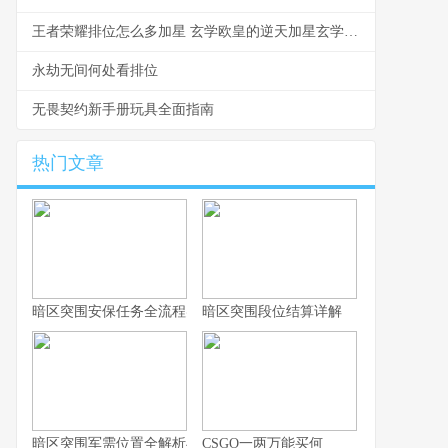
王者荣耀排位怎么多加星 玄学欧皇的逆天加星玄学揭秘
永劫无间何处看排位
无畏契约新手册玩具全面指南
热门文章
暗区突围安保任务全流程实战指南
暗区突围段位结算详解
暗区突围军需位置全解析与实战思路
CSGO一两万能买何