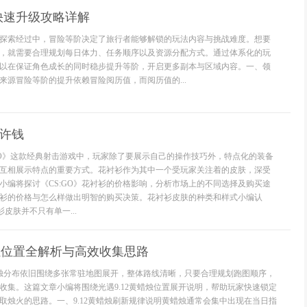
快速升级攻略详解
探索经过中，冒险等阶决定了旅行者能够解锁的玩法内容与挑战难度。想要
，就需要合理规划每日体力、任务顺序以及资源分配方式。通过体系化的玩
以在保证角色成长的同时稳步提升等阶，开启更多副本与区域内容。一、领
来源冒险等阶的提升依赖冒险阅历值，而阅历值的...
几许钱
:GO》这款经典射击游戏中，玩家除了要展示自己的操作技巧外，特点化的装备
互相展示特点的重要方式。花衬衫作为其中一个受玩家关注着的皮肤，深受
小编将探讨《CS:GO》花衬衫的价格影响，分析市场上的不同选择及购买途
衫的价格与怎么样做出明智的购买决策。花衬衫皮肤的种类和样式小编认
衬衫皮肤并不只有单一...
蜡烛位置全解析与高效收集思路
蜡烛分布依旧围绕多张常驻地图展开，整体路线清晰，只要合理规划跑图顺序，
收集。这篇文章小编将围绕光遇9.12黄蜡烛位置展开说明，帮助玩家快速锁定
取烛火的思路。一、9.12黄蜡烛刷新规律说明黄蜡烛通常会集中出现在当日指