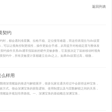
返回列表
无畏契约
约时，都会遇到准星飘、拉枪不稳、定位慢等难题，而这些表现往与dbi设置
bi，可以让视角控制更线性，操作更贴合手感，从而提升对枪稳定度与整体发
无畏契约操作关系dbi通常指鼠标的硬件灵敏参数，它直接决定了鼠标移动时视角
契约中，所有灵敏度计算都建立在dbi之上。如果dbi设置过高，细微...
怎么样用
围绕深境螺旋的推进与解锁展开，很多玩家在通关经过中会获得这种宝珠，
效方式。领会深渊宝珠的获取逻辑、使用制度以及与层数解锁之间的关系，
境螺旋并规划培养路线。一、深渊宝珠的基础概念深渊宝珠...