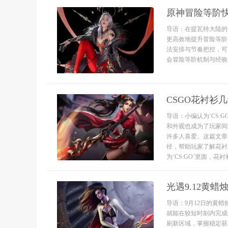
原神冒险等阶
导语：在提瓦特大陆的
更高效地提升冒险等阶
法安排与节奏把控，可
会冒险等阶机制与经验
CSGO花衬衫
导语：小编认为‘CS
和外观也成为了玩家间
许多人喜爱。这篇文章
径，帮助玩家了解花衬
为‘CS:GO’里面，花
光遇9.12黄
导语：9月12日的黄
就能在较短时刻内完成
刷新区域，掌握稳定获