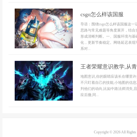
csgo怎么样该国服
导语：围绕csgo怎么样该国服这
思路与常见难题等角度展开，结合
形成清晰判断。一、国服环境与基础
化，更新节奏稳定。网络延迟表现
系对...
王者荣耀意识教学,从
地图意识,你的眼睛应该长在哪里许
不只盯着自己的技能,小地图的信息
判他们的动向,比如中路法师消失,
应后撤,同...
Copyright © 2026 All Right