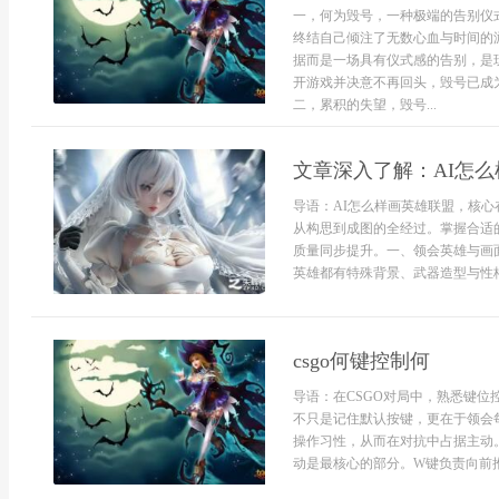
一，何为毁号，一种极端的告别仪
终结自己倾注了无数心血与时间的
据而是一场具有仪式感的告别，是
开游戏并决意不再回头，毁号已成
二，累积的失望，毁号...
文章深入了解：AI怎
导语：AI怎么样画英雄联盟，核
从构思到成图的全经过。掌握合适
质量同步提升。一、领会英雄与画
英雄都有特殊背景、武器造型与性格
csgo何键控制何
导语：在CSGO对局中，熟悉键位
不只是记住默认按键，更在于领会
操作习性，从而在对抗中占据主动。
动是最核心的部分。W键负责向前推