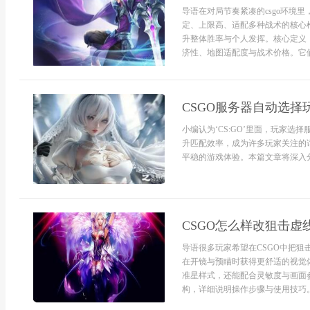
导语在对局节奏紧凑的csgo环境
定、上限高、适配多种战术的核心
升整体胜率与个人发挥。核心定义：
济性、地图适配度与战术价格。它们在
CSGO服务器自动选择
小编认为‘CS:GO’里面，玩家
升匹配效率，成为许多玩家关注的
平稳的游戏体验。本篇文章将深入分析
CSGO怎么样改狙击虚
导语很多玩家希望在CSGO中把
在开镜与预瞄时获得更舒适的视觉
准星样式，还能配合灵敏度与画面
构，详细说明操作步骤与使用技巧。