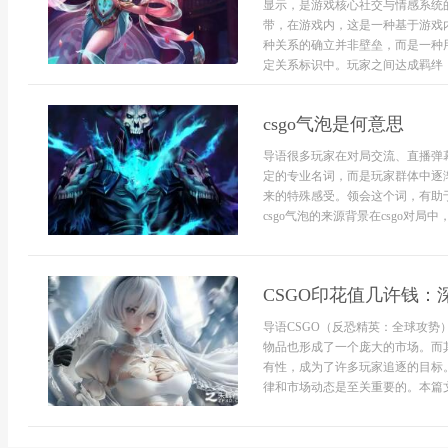
显示，是游戏核心社交与情感系统
带，在游戏内，这是一种基于游戏
种关系的确立并非壁垒，而是一种
定关系标识中。玩家之间达成羁绊，
csgo气泡是何意思
导语很多玩家在对局交流、直播弹幕
定的专业名词，而是玩家群体中逐
来的特殊感受。领会这个词，有助
csgo气泡的来源背景在csgo对局中
CSGO印花值几许钱
导语CSGO（反恐精英：全球攻
物品也形成了一个庞大的市场。而
有性，成为了许多玩家追逐的目标
律和市场动态是至关重要的。本篇文