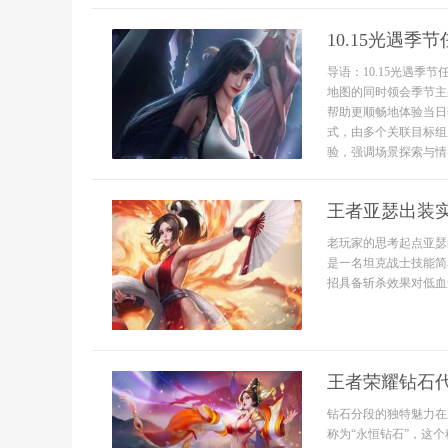
10.15光遇
导语：10.15光遇
地图的同时领会季节主
帮助更顺畅地体验当日
式，由多个关联目标组
验，强调场景探索与情感
王者亚瑟出装
老玩家的思考起点亚瑟
是一名坦克战士技能简
招具备斩杀效果对低血量
王者荣耀钻石
钻石分段的独特魅力在
称为“永恒钻石”，这