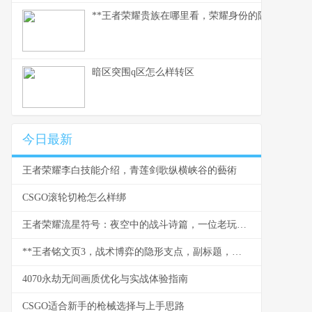
**王者荣耀贵族在哪里看，荣耀身份的隐秘印记与玩
暗区突围q区怎么样转区
今日最新
王者荣耀李白技能介绍，青莲剑歌纵横峡谷的藝術
CSGO滚轮切枪怎么样绑
王者荣耀流星符号：夜空中的战斗诗篇，一位老玩家的深情回望
**王者铭文页3，战术博弈的隐形支点，副标题，微调之间改写战局走向**
4070永劫无间画质优化与实战体验指南
CSGO适合新手的枪械选择与上手思路