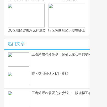
QQ区暗区突围怎么样退款
暗区突围暗区大鹅在哪上
热门文章
王者荣耀满分多少，探秘玩家心中的极限征途，副
暗区突围封锁区矿区攻略
王者荣耀v7需要充多少钱，一段虚拟王者的现实刻