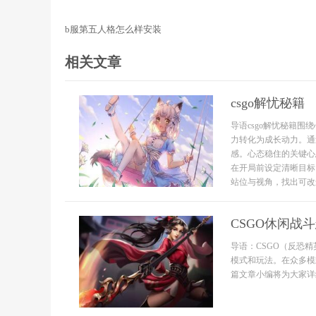
b服第五人格怎么样安装
相关文章
csgo解忧秘籍
导语csgo解忧秘籍
力转化为成长动力。通
感。心态稳住的关键心
在开局前设定清晰目标
站位与视角，找出可改
CSGO休闲战
导语：CSGO（反恐
模式和玩法。在众多模
篇文章小编将为大家详细