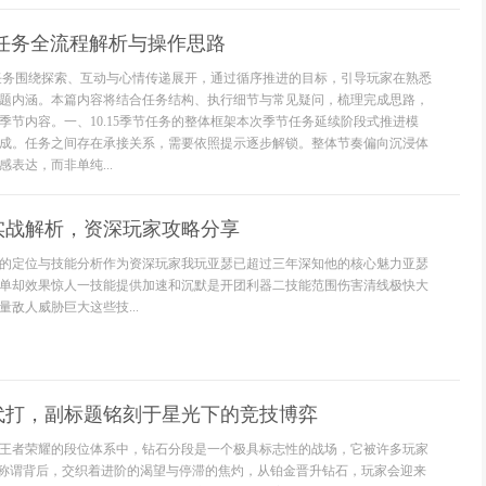
季节任务全流程解析与操作思路
季节任务围绕探索、互动与心情传递展开，通过循序推进的目标，引导玩家在熟悉
题内涵。本篇内容将结合任务结构、执行细节与常见疑问，梳理完成思路，
季节内容。一、10.15季节任务的整体框架本次季节任务延续阶段式推进模
成。任务之间存在承接关系，需要依照提示逐步解锁。整体节奏偏向沉浸体
表达，而非单纯...
实战解析，资深玩家攻略分享
的定位与技能分析作为资深玩家我玩亚瑟已超过三年深知他的核心魅力亚瑟
单却效果惊人一技能提供加速和沉默是开团利器二技能范围伤害清线极快大
敌人威胁巨大这些技...
代打，副标题铭刻于星光下的竞技博弈
王者荣耀的段位体系中，钻石分段是一个极具标志性的战场，它被许多玩家
个称谓背后，交织着进阶的渴望与停滞的焦灼，从铂金晋升钻石，玩家会迎来