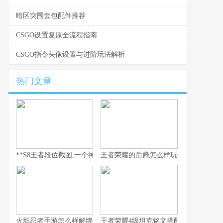
暗区突围套包配件推荐
CSGO设置复原全流程指南
CSGO指令头像设置与进阶玩法解析
热门文章
**S8王者段位截图,一个神话的永恒见证**
王者荣耀的后裔怎么样玩全流程解析
火影忍者手游怎么样解绑
王者荣耀4级坦克铭文搭配与实战思路解