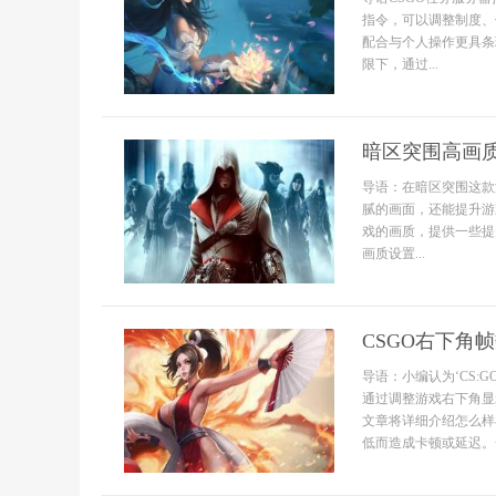
指令，可以调整制度、
配合与个人操作更具条
限下，通过...
暗区突围高画
导语：在暗区突围这款
腻的画面，还能提升游
戏的画质，提供一些提
画质设置...
CSGO右下角
导语：小编认为‘CS
通过调整游戏右下角显
文章将详细介绍怎么样
低而造成卡顿或延迟。一