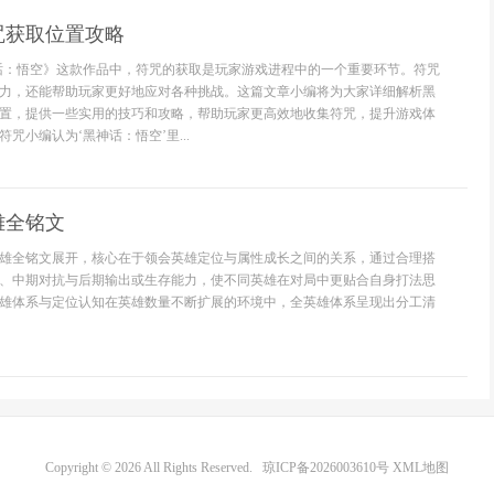
咒获取位置攻略
话：悟空》这款作品中，符咒的获取是玩家游戏进程中的一个重要环节。符咒
力，还能帮助玩家更好地应对各种挑战。这篇文章小编将为大家详细解析黑
置，提供一些实用的技巧和攻略，帮助玩家更高效地收集符咒，提升游戏体
咒小编认为‘黑神话：悟空’里...
雄全铭文
雄全铭文展开，核心在于领会英雄定位与属性成长之间的关系，通过合理搭
、中期对抗与后期输出或生存能力，使不同英雄在对局中更贴合自身打法思
雄体系与定位认知在英雄数量不断扩展的环境中，全英雄体系呈现出分工清
Copyright © 2026 All Rights Reserved.
琼ICP备2026003610号
XML地图