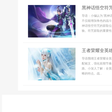
黑神话悟空符
导语：小编认为‘黑神
不仅能增加角色的战斗
神话悟空符咒的获取位
验。符咒获取的重要性符
王者荣耀全英
导语围绕王者荣耀全英
配铭文，强化前期节奏
路。小深入了解：全英
晰的特点。战...