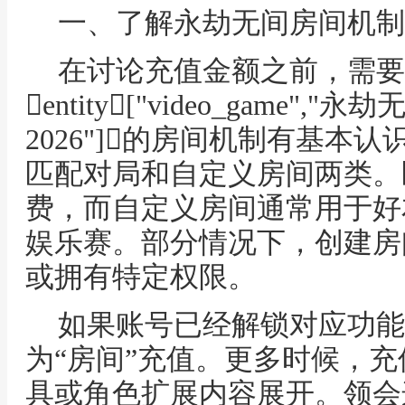
一、了解永劫无间房间机制
在讨论充值金额之前，需要
entity["video_game","永劫无间"
2026"]的房间机制有基本
匹配对局和自定义房间两类。
费，而自定义房间通常用于好
娱乐赛。部分情况下，创建房
或拥有特定权限。
如果账号已经解锁对应功能
为“房间”充值。更多时候，
具或角色扩展内容展开。领会