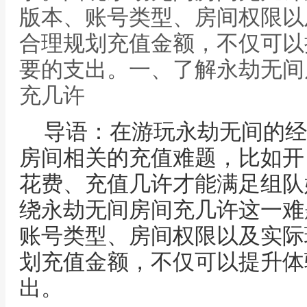
版本、账号类型、房间权限以
合理规划充值金额，不仅可以
要的支出。一、了解永劫无间
充几许
导语：在游玩永劫无间的经
房间相关的充值难题，比如开
花费、充值几许才能满足组队
绕永劫无间房间充几许这一难
账号类型、房间权限以及实际
划充值金额，不仅可以提升体
出。