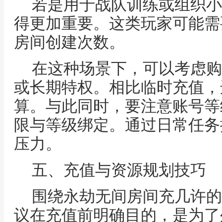
若是用于战队训练或组织小
得更加重要。这类玩家可能需
房间创建次数。
在这种场景下，可以考虑购
或长期特权。相比临时充值，
算。与此同时，要注意账号等
限与等级绑定。通过日常任务
压力。
五、充值与资源规划技巧
围绕永劫无间房间充几许的
议在充值前明确目的，是为了