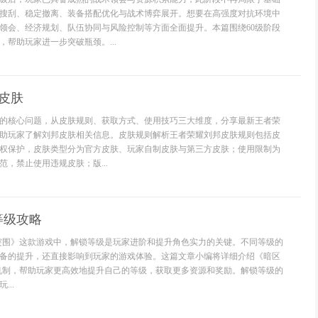
搜刮、稳定撤离、装备搭配优化与战术博弈展开。想要在高强度对抗环境中
领会、经济规划、队伍协同与风险控制等方面全面提升。本篇围绕60级阶段
帮助玩家进一步突破瓶颈。...
 皮肤
的核心问题，从皮肤规则、获取方式、使用技巧三大维度，分享最新王者荣
助玩家了解刘邦皮肤相关信息。皮肤规则解析王者荣耀刘邦皮肤规则包括皮
权保护，皮肤类型分为官方皮肤、玩家自制皮肤与第三方皮肤；使用限制为
，禁止使用违规皮肤；版...
等级攻略
突围》这款游戏中，解锁等级是玩家进阶和提升角色实力的关键。不同等级的
备的提升，还直接影响到玩家的游戏体验。这篇文章小编将详细介绍《暗区
机制，帮助玩家更高效地提升自己的等级，获取更多资源和奖励。解锁等级的
..