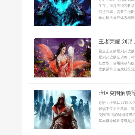
生存，而是围绕高收益
保持胜率，需要在地图
核心玩法展开体系梳理，
王者荣耀 刘邦
聚焦王者荣耀刘邦皮肤
耀刘邦皮肤全攻略，帮
肤类型、使用限制与版
皮肤需符合游戏社区规范
暗区突围解锁
导语：小编认为‘暗区
解锁不仅关乎武器、装
突围’里面的解锁等级
基本概念解锁等级是指玩.