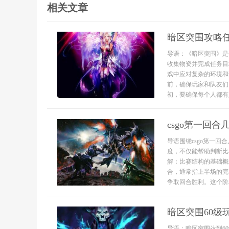
相关文章
暗区突围攻略
导语：《暗区突围》是
收集物资并完成任务目
戏中应对复杂的环境和
前，确保玩家和队友们
初，要确保每个人都有
csgo第一回合
导语围绕csgo第一
度，不仅能帮助判断比
解：比赛结构的基础概
合，通常指上半场的完
争取回合胜利。这个阶段
暗区突围60级
导语：暗区突围达到6