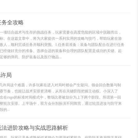
任务全攻略
一项结合战术与生存的挑战任务，玩家需要在高度危险的区域中脱颖而出，
标。在这篇文章中，将为大家提供一系列实用的攻略与技巧，帮助玩家在游
敌人，顺利完成任务并顺利突围。1.任务前准备：装备与团队配合在进行任务
已经做好充分的准备。选择合适的装备和合理的团队配置是成功的关键。起
足够的弹药、防护装备以及医疗物品...
几许局
回合几许局这个难题，许多玩家在进入对局时都会产生疑问。领会回合数量与制
赛节奏，也能让战术安排更清晰，从而在关键阶段把握主动权。小深入了
念在csgo的标准对局模式中，整场比赛被划分为上下两个阶段。所谓第一回
整轮次安排。上半场中，双方会分别扮演不同阵营，通过轮流进攻与防守来
的...
玩法进阶攻略与实战思路解析
0级后，玩家已具备成熟的战术领会与资源积累能力，此阶段不再局限于基础