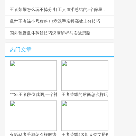
王者荣耀怎么玩不掉分 打工人血泪总结的5个保星秘诀
乱世王者练小号攻略 电竞选手亲授高效上分技巧
国外荒野乱斗英雄技巧深度解析与实战思路
热门文章
**S8王者段位截图,一个神话的永恒见证**
王者荣耀的后裔怎么样玩全流程解析
火影忍者手游怎么样解绑
王者荣耀4级坦克铭文搭配与实战思路解