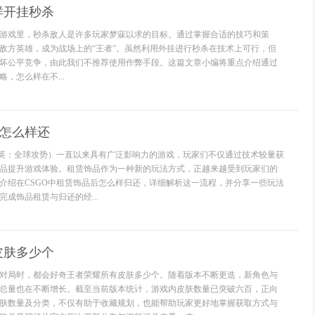
样开挂秒杀
游戏里，秒杀敌人是许多玩家梦寐以求的目标。通过掌握合适的技巧和策
敌方英雄，成为战场上的“王者”。虽然利用外挂进行秒杀在技术上可行，但
坏公平竞争，由此我们不推荐使用作弊手段。这篇文章小编将重点介绍通过
，怎么样在不...
后怎么样还
精英：全球攻势）一直以来具有广泛影响力的游戏，玩家们不仅通过技术较量获
品提升游戏体验。租赁饰品作为一种新的玩法方式，正越来越受到玩家们的
介绍在CSGO中租赁饰品后怎么样归还，详细解析这一流程，并分享一些玩法
成饰品租赁与归还的经...
皮肤多少个
对局时，都会好奇王者荣耀所有皮肤多少个。随着版本不断更迭，新角色与
总量也在不断增长。截至当前版本统计，游戏内皮肤数量已突破六百，正向
肤数量及分类，不仅有助于收藏规划，也能帮助玩家更好地掌握获取方式与