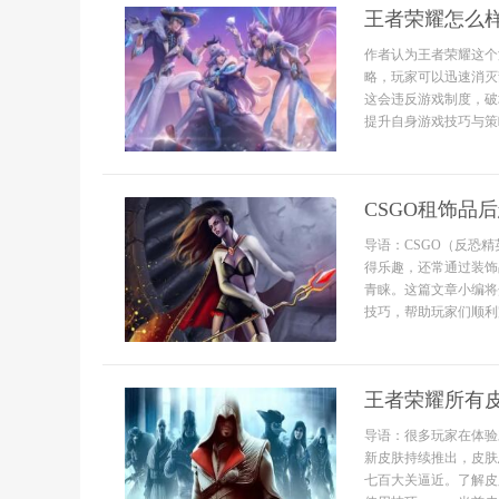
王者荣耀怎么
作者认为王者荣耀这个
略，玩家可以迅速消灭
这会违反游戏制度，破
提升自身游戏技巧与策略
CSGO租饰品
导语：CSGO（反恐
得乐趣，还常通过装饰
青睐。这篇文章小编将
技巧，帮助玩家们顺利完
王者荣耀所有
导语：很多玩家在体验
新皮肤持续推出，皮肤
七百大关逼近。了解皮