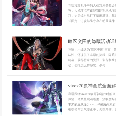
导语荒野乱斗中的人机对局是领会
整，人机环境不仅能帮助熟悉地图
巧，为后续对战打下清晰基础。基
式固定，进攻与防守存在明显规律，
暗区突围的隐藏活动详
导语：小编认为‘暗区突围’里面
味性，还提供了丰厚的奖励。隐藏
机会，获得特殊的资源、装备和经
动，包括怎么样触发、参与...
vivox70原神画质全
导语围绕vivox70在原神运行
体验，体系呈现清晰度、流畅度与
带来的直观提升vivox70采用高
夜交替与天气变化中，天空渐变、云