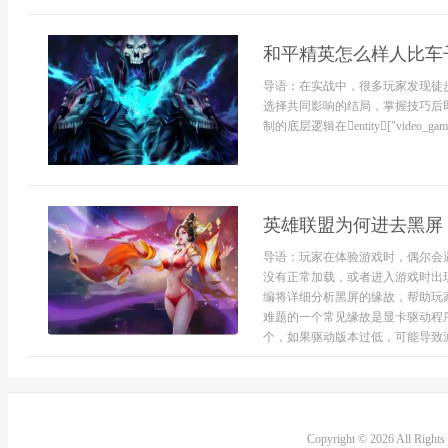
和平精英怎么样人比车
导语：在实战中，很多玩家发现徒
选择共同影响的结局，掌握技巧后
制的底层逻辑在entity["video_gam.
英雄联盟为何进去黑屏
导语：玩家在体验游戏时，偶尔会
没有正常加载，或者进入游戏时出
编将详细分析黑屏的缘故，帮助玩
难题的一个常见缘故是显卡驱动程
个，如果驱动版本过低，可能导致游
Copyright © 2026 All Right