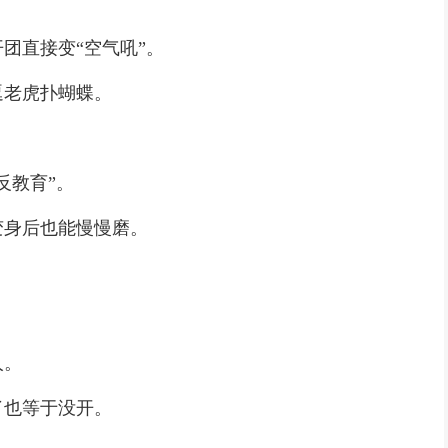
团直接变“空气吼”。
逗老虎扑蝴蝶。
）
反教育”。
变身后也能慢慢磨。
人。
了也等于没开。