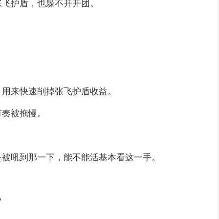
张飞护盾，也躲不开开团。
，用来快速削掉张飞护盾收益。
节奏被拖慢。
是被吼到那一下，能不能活基本看这一手。
。
”