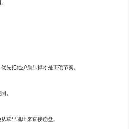
因。
。
，优先把他护盾压掉才是正确节奏。
接团。
他从草里吼出来直接崩盘。