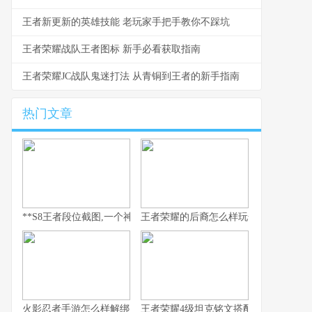
王者新更新的英雄技能 老玩家手把手教你不踩坑
王者荣耀战队王者图标 新手必看获取指南
王者荣耀JC战队鬼迷打法 从青铜到王者的新手指南
热门文章
**S8王者段位截图,一个神话的永恒见证**
王者荣耀的后裔怎么样玩全流程解析
火影忍者手游怎么样解绑
王者荣耀4级坦克铭文搭配与实战思路解