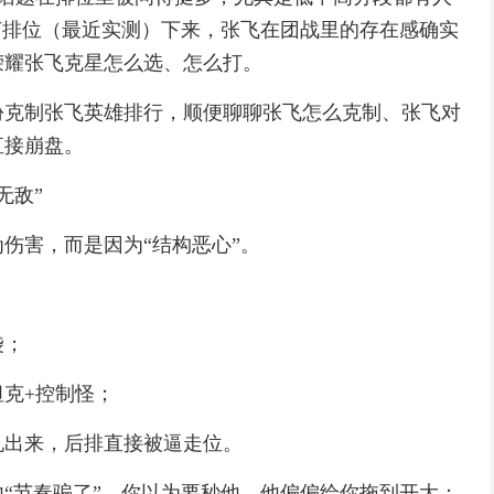
打排位（最近实测）下来，张飞在团战里的存在感确实
荣耀张飞克星怎么选、怎么打。
份克制张飞英雄排行，顺便聊聊张飞怎么克制、张飞对
直接崩盘。
无敌”
伤害，而是因为“结构恶心”。
袋；
克+控制怪；
吼出来，后排直接被逼走位。
“节奏骗了”。你以为要秒他，他偏偏给你拖到开大；