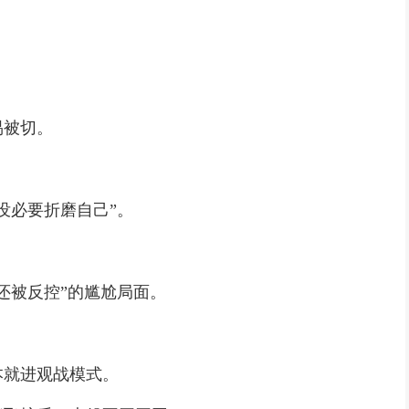
易被切。
没必要折磨自己”。
还被反控”的尴尬局面。
本就进观战模式。