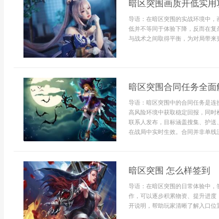
暗区突围画质开低实用
导语：在暗区突围的实战环境中，
低并不等同于体验下降，反而在复
与战术之间取得平衡，为对局带来更
暗区突围合同任务全面
导语：暗区突围中的合同任务是连
高风险环境中获取稳定回报，同时
联系人发布，目标涵盖搜集、护送
在战局中实时生效。合同并非单线流
暗区突围 怎么样签到
导语：在暗区突围的日常体验中，
作，可以逐步积累物资、提升进度
开说明，帮助玩家清晰了解入口位置