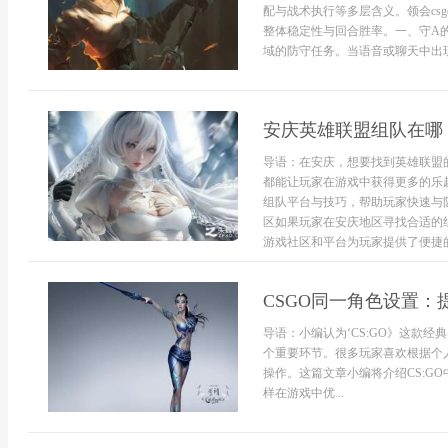
配与战术执行等多层含义。领会cs
整体稳定性与回合胜率。一、守A
域的防守任务。当语音或聊天中出现“
安庆英雄联盟组队在哪
导语：在安庆，想要找到英雄联盟
都能让玩家在游戏中获得更多的乐
组队平台与技巧，帮助玩家快速与
区如果玩家在安庆地区寻找合适的
游戏社区和平台为玩家提供了便捷的组
CSGO同一角色设置
导语：小编认为‘CS:GO》这款
个重要环节。很多玩家喜欢根据个
操作。这篇文章小编将介绍CS:G
样在游戏中优...