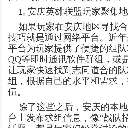
1. 安庆英雄联盟玩家聚集
如果玩家在安庆地区寻找合
技巧就是通过网络平台。近年
平台为玩家提供了便捷的组队
QQ等即时通讯软件群组，或
让玩家快速找到志同道合的队
组，根据自己的水平和需求，
伍。
除了这些之后，安庆的本地
台上发布求组信息，像“战队招