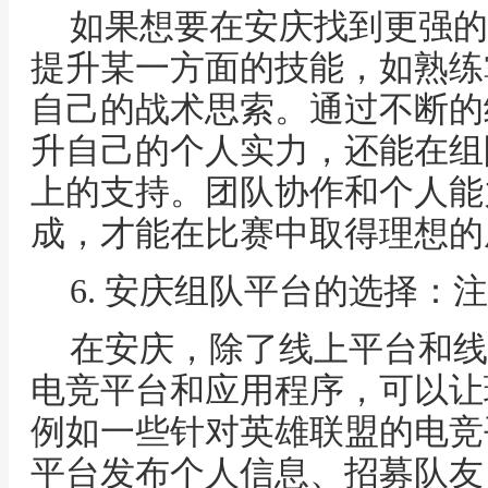
如果想要在安庆找到更强的
提升某一方面的技能，如熟练
自己的战术思索。通过不断的
升自己的个人实力，还能在组
上的支持。团队协作和个人能
成，才能在比赛中取得理想的
6. 安庆组队平台的选择：
在安庆，除了线上平台和线
电竞平台和应用程序，可以让
例如一些针对英雄联盟的电竞
平台发布个人信息、招募队友