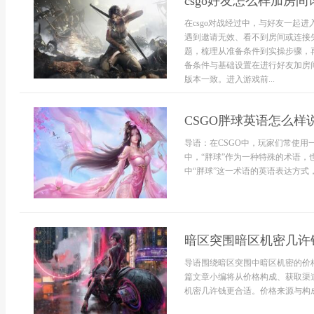
csgo好友怎么样加房
在csgo对战经过中，与好友一起
遇到邀请无效、看不到房间或连接失
题，梳理从准备条件到实操步骤，
备条件与基础设置在进行好友加房间
版本一致。进入游戏前...
CSGO胖球英语怎么样
导语：在CSGO中，玩家们常使
中，“胖球”作为一种特殊的术语，
中“胖球”这一术语的英语表达方式，并
暗区突围暗区机密几许
导语围绕暗区突围中暗区机密的价
篇文章小编将从价格构成、获取渠
机密几许钱更合适。价格来源与构成