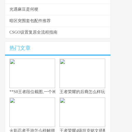
光遇麻豆是何梗
暗区突围套包配件推荐
CSGO设置复原全流程指南
热门文章
**S8王者段位截图,一个神话的永恒见证**
王者荣耀的后裔怎么样玩全流程解析
火影忍者手游怎么样解绑
王者荣耀4级坦克铭文搭配与实战思路解