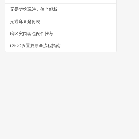
无畏契约玩法走位全解析
光遇麻豆是何梗
暗区突围套包配件推荐
CSGO设置复原全流程指南