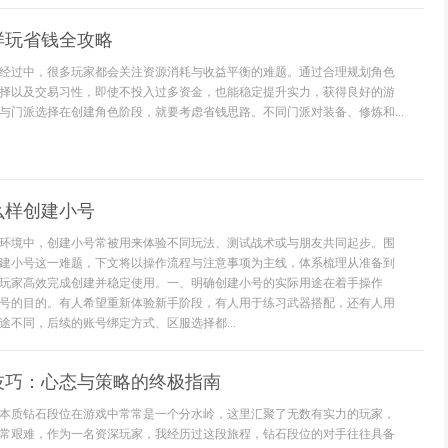
样玩省钱全攻略
经过中，很多玩家都会关注资源消耗与收益平衡的难题。通过合理规划角色
择以及交易习性，即使不投入过多资金，也能稳定提升实力，获得良好的游
与门派选择在创建角色阶段，就要考虑省钱思路。不同门派对装备、修炼和...
么样创建小号
环境中，创建小号常被用来体验不同玩法、测试战术或与朋友共同起步。围
建小号这一难题，下文将以操作流程与注意事项为主线，体系梳理从准备到
玩家高效完成创建并稳定使用。一、明确创建小号的实际用途在着手操作
号的目的。有人希望重新体验新手阶段，有人用于练习武器搭配，还有人用
途不同，后续的账号绑定方式、区服选择都...
技巧：心态与策略的终极指南
本质钻石段位在游戏中常常是一个分水岭，这里汇聚了无数有实力的玩家，
常艰难，作为一名资深玩家，我经历过这段旅程，钻石段位的对手往往具备