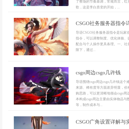
了整场的节奏基调，常规而言，红
歌，这是李白质变的开始，...
CSGO社务服务器指令
导语CSGO社务服务器指令是玩
指令，可以调整制度、优化体验、
配合与个人操作更具条理。一、社
限下，通过...
csgo周边csgo几许钱
导语围绕csgo周边csgo几许
来源、稀有度等方面差异明显，价
购思路，可以更清晰地领会csgo
本构成csgo周边主要由实体物品
等，制作成本与...
CSGO广角设置详解与