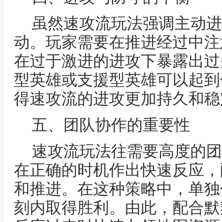
虽然速攻流玩法强调主动进
动。玩家需要在推进经过中注
在过于激进的进攻下暴露出过
型英雄或支援型英雄可以起到
得速攻流的进攻更加持久和稳
五、团队协作的重要性
速攻流玩法往需要高度的团
在正确的时机作出快速反应，
和推进。在这种策略中，单独
刻内取得胜利。由此，配合默