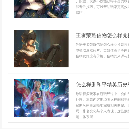
升段位，玩家不仅能获得丰富的物
和晋升技巧，可以帮助玩家更高效地
暗区...
王者荣耀信物怎么样兑
导语王者荣耀信物怎么样兑换是许
够换取皮肤碎片、英雄体验卡等内
信物发挥应有价格。信物的来源与影
怎么样删和平精英历史
导语很多玩家在游玩经过中，会由
处理。本篇内容围绕怎么样删和平
帮助玩家更清晰地完成相关调整。
局、排名变化与个人表现，这些数
是，体系层...