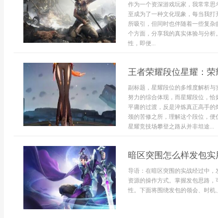
作为一个资深游戏玩家，我常常思
至成为了一种文化现象，每当我打
所吸引，但同时也伴随着一些复杂
个方面，分享我的真实体验与分析
性，即便...
王者荣耀段位星耀：荣
副标题，星耀段位的多维度解析与
努力的综合体现，而星耀段位，恰
平庸的过渡，反是淬炼真正高手的
颈的苦修之所，理解这个段位，便
星耀竞技场攀登之路从并非坦途...
暗区突围怎么样发包实
导语：在暗区突围的实战经过中，
资源的操作方式。掌握发包思路，
性。下面将围绕发包的领会、时机、流