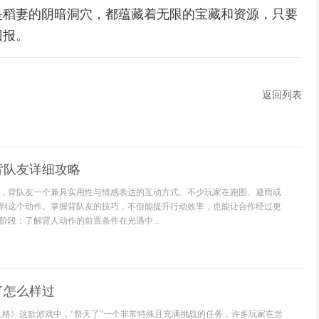
是稻妻的阴暗洞穴，都蕴藏着无限的宝藏和资源，只要
回报。
返回列表
背队友详细攻略
，背队友一个兼具实用性与情感表达的互动方式。不少玩家在跑图、避雨或
到这个动作。掌握背队友的技巧，不但能提升行动效率，也能让合作经过更
阶段：了解背人动作的前置条件在光遇中...
了怎么样过
人格》这款游戏中，“祭天了”一个非常特殊且充满挑战的任务，许多玩家在尝