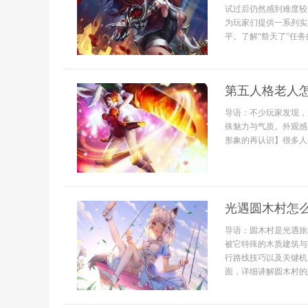
试过后仍然感到难度较
为玩家们提供一系列实
平。了解“祭天了”任务的
第五人格老人
导语：不少玩家发现，
殊魅力与气质。外观感
形象的再认识】很多人
光遇圆木村怎
导语：圆木村是光遇旅
被它特殊的木质建筑与
行路线技巧以及关键机
面，详细讲解圆木村的