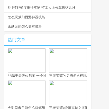
S44打野梯度排行实测 打工人上分就选这几只
怎么玩梦幻西游神器技能
永劫无间怎么拥有摘星
热门文章
**S8王者段位截图,一个神话的永恒见证**
王者荣耀的后裔怎么样玩全流程解析
火影忍者手游怎么样解绑
王者荣耀4级坦克铭文搭配与实战思路解