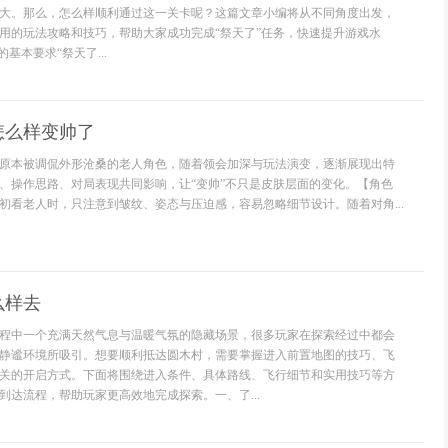
大。那么，怎么样顺利通过这一关卡呢？这篇文章小编将从不同角度出发，
用的玩法攻略和技巧，帮助大家成功完成“祭天了”任务，快速提升游戏水
基本要求“祭天了...
怎么样变帅了
原本被调侃外形沧桑的老人角色，随着领会加深与玩法演变，逐渐展现出特
、操作思路、对局表现共同影响，让“变帅”不只是皮肤层面的变化。【角色
初看老人时，只注意到皱纹、姿态与压迫感，容易忽略细节设计。随着对角...
么样去
程中一个充满天然气息与温暖气氛的隐藏场景，很多玩家在探索经过中都会
静谧环境所吸引。想要顺利抵达圆木村，需要掌握进入前置地图的技巧、飞
关的开启方式。下面将围绕进入条件、具体路线、飞行细节和实用技巧等方
到达流程，帮助玩家更高效地完成探索。一、了...